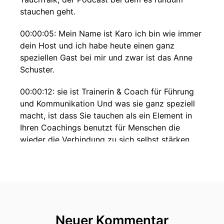
stauchen geht.
00:00:05: Mein Name ist Karo ich bin wie immer
dein Host und ich habe heute einen ganz
speziellen Gast bei mir und zwar ist das Anne
Schuster.
00:00:12: sie ist Trainerin & Coach für Führung
und Kommunikation Und was sie ganz speziell
macht, ist dass Sie tauchen als ein Element in
Ihren Coachings benutzt für Menschen die
wieder die Verbindung zu sich selbst stärken
möchten.
00:00:27: Ich bin sehr gespannt auf diese Folge
und ich freue mich riesig, lieber Anne, dass du
heute bei uns bist!
Neuer Kommentar
00:00:32: Erst mal herzlich willkommen!