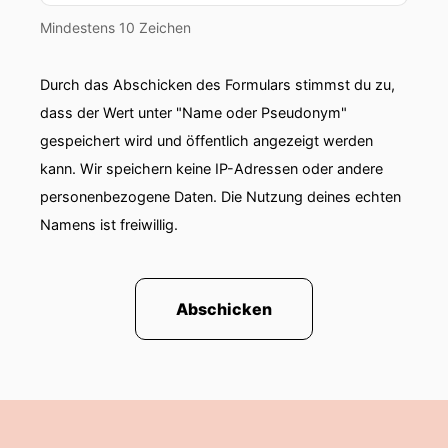
Jahre im internationalen Personalwesen
gearbeitet.
Mindestens 10 Zeichen
00:01:07: In verschiedenen Stationen hab' mich
Durch das Abschicken des Formulars stimmst du zu,
im Laufe der Zeit auf die Personalentwicklung
dass der Wert unter "Name oder Pseudonym"
spezialisiert und eben die Themen Führung,
gespeichert wird und öffentlich angezeigt werden
Kommunikation und auch interkulturelle
Zusammenarbeit immer weiter für mich
kann. Wir speichern keine IP-Adressen oder andere
entdeckt.
personenbezogene Daten. Die Nutzung deines echten
Namens ist freiwillig.
00:01:24: Und ja so bin ich dann irgendwann
den Schritt gegangen in die Selbstständigkeit
Und heute eben mit genau diesen Themen
unterwegs, die du vorhin genannt hast.
Abschicken
00:01:36: Wobei ich mich immer weiter auf das
Thema Persönlichkeitsentwicklung Stärkung der
Verbindung zu sich selbst und das Ganze in
Verbindung mit Tauchen fokussiere.